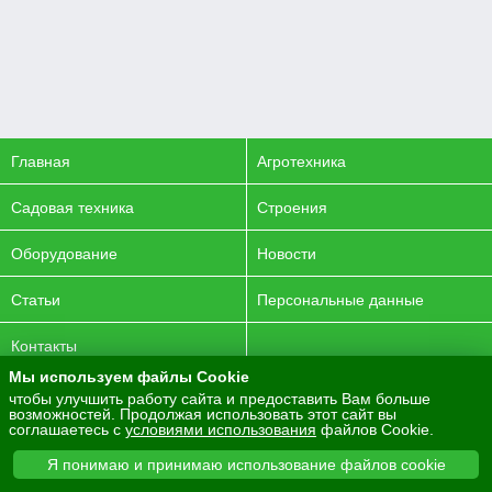
Главная
Агротехника
Садовая техника
Строения
Оборудование
Новости
Статьи
Персональные данные
Контакты
Мы используем файлы Cookie
© 2016-2026 ENERGYAGRO Все права защищены.
чтобы улучшить работу сайта и предоставить Вам больше
возможностей. Продолжая использовать этот сайт вы
Разработка сайта -
PurpleLabs
соглашаетесь с
условиями использования
файлов Cookie.
Вся представленная на сайте информация носит
Я понимаю и принимаю использование файлов cookie
информационный характер и не является публичной офертой.