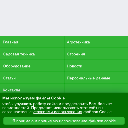
Главная
Агротехника
Садовая техника
Строения
Оборудование
Новости
Статьи
Персональные данные
Контакты
Мы используем файлы Cookie
© 2016-2026 ENERGYAGRO Все права защищены.
чтобы улучшить работу сайта и предоставить Вам больше
возможностей. Продолжая использовать этот сайт вы
Разработка сайта -
PurpleLabs
соглашаетесь с
условиями использования
файлов Cookie.
Вся представленная на сайте информация носит
Я понимаю и принимаю использование файлов cookie
информационный характер и не является публичной офертой.