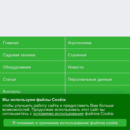
Главная
Агротехника
Садовая техника
Строения
Оборудование
Новости
Статьи
Персональные данные
Контакты
Мы используем файлы Cookie
© 2016-2026 ENERGYAGRO Все права защищены.
чтобы улучшить работу сайта и предоставить Вам больше
возможностей. Продолжая использовать этот сайт вы
Разработка сайта -
PurpleLabs
соглашаетесь с
условиями использования
файлов Cookie.
Вся представленная на сайте информация носит
Я понимаю и принимаю использование файлов cookie
информационный характер и не является публичной офертой.