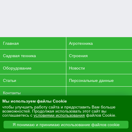
Главная
Агротехника
Садовая техника
Строения
Оборудование
Новости
Статьи
Персональные данные
Контакты
Мы используем файлы Cookie
© 2016-2026 ENERGYAGRO Все права защищены.
чтобы улучшить работу сайта и предоставить Вам больше
возможностей. Продолжая использовать этот сайт вы
Разработка сайта -
PurpleLabs
соглашаетесь с
условиями использования
файлов Cookie.
Вся представленная на сайте информация носит
Я понимаю и принимаю использование файлов cookie
информационный характер и не является публичной офертой.