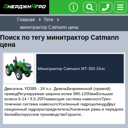
Главная
Теги
минитрактор Catmann цена
Поиск по тегу минитрактор Catmann
цена
Минитрактор Catmann MT-350 24лс
Двигатель YD385 - 24 л.с. ДизельБезременной (прямой)
приводРегулируемая ширина колеи 980-1200ммБольшие
колеса 6-14 / 9,5-20Плавающая система навесногоТрех-
точечная система навесногоУсиленный гидроцилиндрДвух
секционный гидрораспределительУсиленная рама и передняя
балкаБелорусское производствоГаранти...