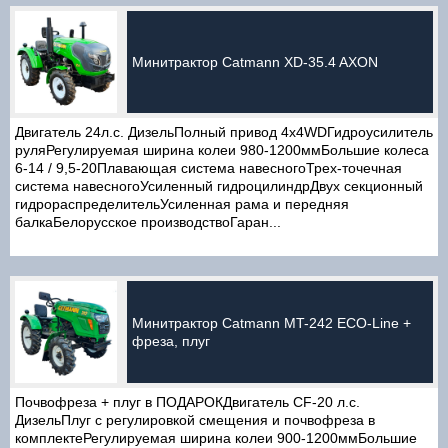
Минитрактор Catmann XD-35.4 AXON
Двигатель 24л.с. ДизельПолный привод 4х4WDГидроусилитель
руляРегулируемая ширина колеи 980-1200ммБольшие колеса
6-14 / 9,5-20Плавающая система навесногоТрех-точечная
система навесногоУсиленный гидроцилиндрДвух секционный
гидрораспределительУсиленная рама и передняя
балкаБелорусское производствоГаран...
Минитрактор Catmann MT-242 ECO-Line +
фреза, плуг
Почвофреза + плуг в ПОДАРОКДвигатель CF-20 л.с.
ДизельПлуг с регулировкой смещения и почвофреза в
комплектеРегулируемая ширина колеи 900-1200ммБольшие