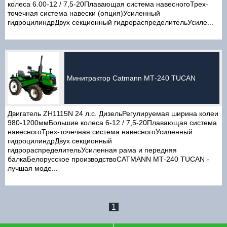
колеса 6.00-12 / 7,5-20Плавающая система навесногоТрех-
точечная система навески (опция)Усиленный
гидроцилиндрДвух секционный гидрораспределительУсиле...
Минитрактор Catmann МТ-240 TUCAN
Двигатель ZH1115N 24 л.с. ДизельРегулируемая ширина колеи
980-1200ммБольшие колеса 6-12 / 7,5-20Плавающая система
навесногоТрех-точечная система навесногоУсиленный
гидроцилиндрДвух секционный
гидрораспределительУсиленная рама и передняя
балкаБелорусское производствоCATMANN МТ-240 TUCAN -
лучшая моде...
1