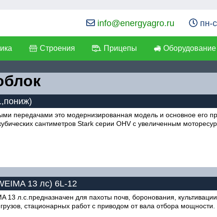
info@energyagro.ru
пн-с
ика
Строения
Прицепы
Оборудование
облок
1,пониж)
ыми передачами это модернизированная модель и основное его пр
0 кубических сантиметров Stark серии OHV с увеличенным моторесу
IMA 13 лс) 6L-12
A 13 л.с.предназначен для пахоты почв, боронования, культиваци
 грузов, стационарных работ с приводом от вала отбора мощности