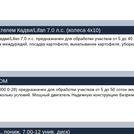
лем Кадви/Lifan 7.0 л.с. (колеса 4х10)
ви/Lifan 7,0 л.с. предназначен для обработки участков от 5 до 40
а междурядий, посадка картофеля, выкапывание картофеля, уборка 
ВОМ
.0-28) предназначен для обработки участков от 5 до 50 соток зе
есколько условий. Мощный двигатель Надежную конструкцию Безреме
, пониж, 7.00-12 унив. диск)