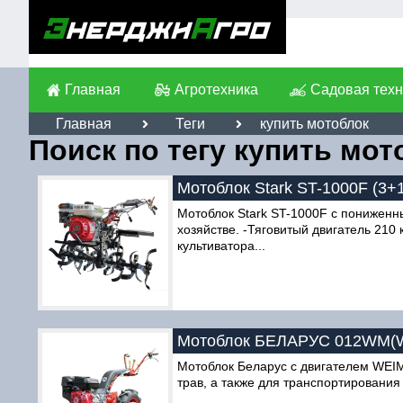
Главная
Агротехника
Садовая техн
Главная
Теги
купить мотоблок
Поиск по тегу купить мот
Мотоблок Stark ST-1000F (3+
Мотоблок Stark ST-1000F с пониженн
хозяйстве. -Тяговитый двигатель 21
культиватора...
Мотоблок БЕЛАРУС 012WM(WE
Мотоблок Беларус с двигателем WEIM
трав, а также для транспортирования