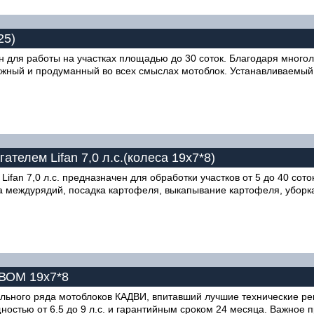
25)
 для работы на участках площадью до 30 соток. Благодаря много
ежный и продуманный во всех смыслах мотоблок. Устанавливаемый
телем Lifan 7,0 л.с.(колеса 19х7*8)
fan 7,0 л.с. предназначен для обработки участков от 5 до 40 сот
а междурядий, посадка картофеля, выкапывание картофеля, уборка с
 ВОМ 19х7*8
ельного ряда мотоблоков КАДВИ, впитавший лучшие технические р
остью от 6.5 до 9 л.с. и гарантийным сроком 24 месяца. Важное 