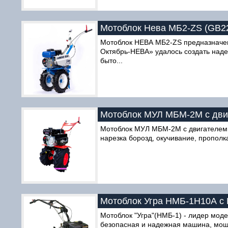
Мотоблок Нева МБ2-ZS (GB2
Мотоблок НЕВА МБ2-ZS предназначен
Октябрь-НЕВА» удалось создать над
быто...
Мотоблок МУЛ МБМ-2М с двига
Мотоблок МУЛ МБМ-2М с двигателем Li
нарезка борозд, окучивание, прополк
Мотоблок Угра НМБ-1Н10А с
Мотоблок "Угра"(НМБ-1) - лидер мод
безопасная и надежная машина, мощн