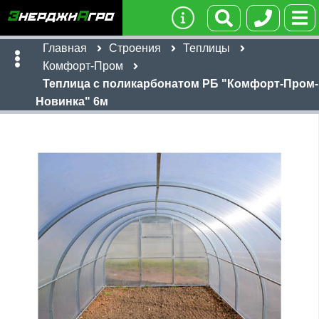
Главная
Строения
Теплицы
Комфорт-Пром
Теплица с поликарбонатом РБ "Комфорт-Пром-
Новинка" 6м
Имя:
Телефон
:
*
Ссылка
:
*
22,960
Я даю согласие на
обработку персональных данных
руб
Имя:
Отправить
Email:
Телефон
:
*