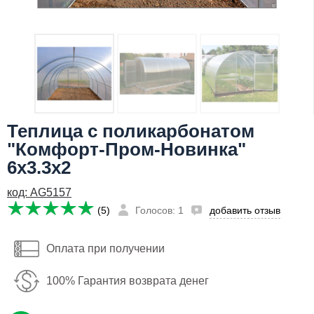
Я даю согласие на
обработку персональных данных
22,960
Сообщить о поступлении
руб
Имя:
Email:
Теплица с поликарбонатом
Телефон
:
*
"Комфорт-Пром-Новинка"
6x3.3x2
Я даю согласие на
обработку персональных данных
код: AG5157
Сообщить о поступлении
(5)
Голосов: 1
добавить отзыв
Оплата при получении
100% Гарантия возврата денег