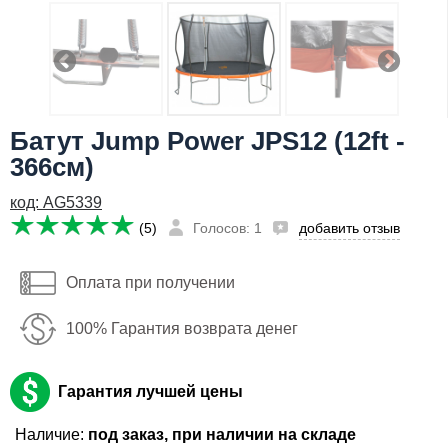
Я даю согласие на
обработку персональных данных
22,386
Сообщить о поступлении
руб
Имя:
Батут Jump Power JPS12 (12ft -
Email:
366см)
Телефон
:
*
код: AG5339
Я даю согласие на
обработку персональных данных
(5)
Голосов: 1
добавить отзыв
Сообщить о поступлении
Оплата при получении
100% Гарантия возврата денег
Гарантия лучшей цены
Наличие:
под заказ, при наличии на складе