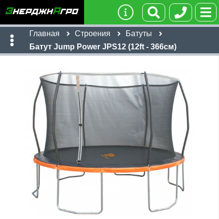
Главная
Строения
Батуты
Батут Jump Power JPS12 (12ft - 366см)
Имя:
Телефон
:
*
Ссылка
:
*
22,386
руб
Я даю согласие на
обработку персональных данных
Имя:
Отправить
Email:
Телефон
:
*