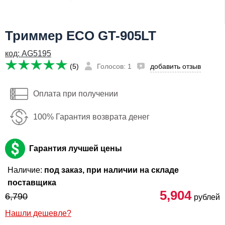
Я даю согласие на
обработку персональных данных
5,904
Сообщить о поступлении
руб
Триммер ECO GT-905LT
Имя:
код: AG5195
(5)
Голосов: 1
добавить отзыв
Email:
Телефон
:
*
Оплата при получении
Я даю согласие на
обработку персональных данных
100% Гарантия возврата денег
Сообщить о поступлении
Гарантия лучшей цены
Наличие:
под заказ, при наличии на складе
поставщика
5,904
6,790
рублей
Нашли дешевле?