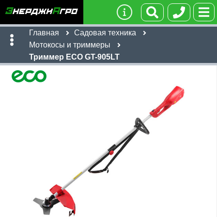
Главная
Садовая техника
Мотокосы и триммеры
Триммер ECO GT-905LT
Имя:
Телефон
:
*
Ссылка
:
*
5,904
руб
Я даю согласие на
обработку персональных данных
Имя:
Отправить
Email:
Телефон
:
*