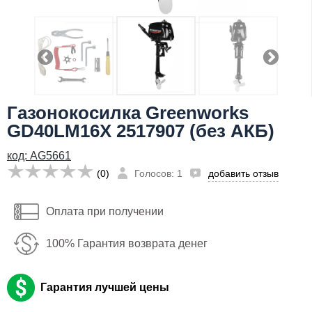
Телефон
:
*
Я даю согласие на
обработку персональных данных
Заказать
24,190
руб
Газонокосилка Greenworks
Имя:
GD40LM16X 2517907 (без АКБ)
Email:
код: AG5661
Телефон
:
*
(0)
Голосов: 1
добавить отзыв
Я даю согласие на
обработку персональных данных
Оплата при получении
Заказать
100% Гарантия возврата денег
Гарантия лучшей цены