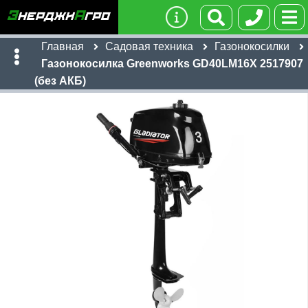
Главная
Садовая техника
Газонокосилки
Газонокосилка Greenworks GD40LM16X 2517907
(без АКБ)
Имя:
Телефон
:
*
Ссылка
:
*
Я даю согласие на
обработку персональных данных
24,190
руб
Отправить
Имя:
Email: