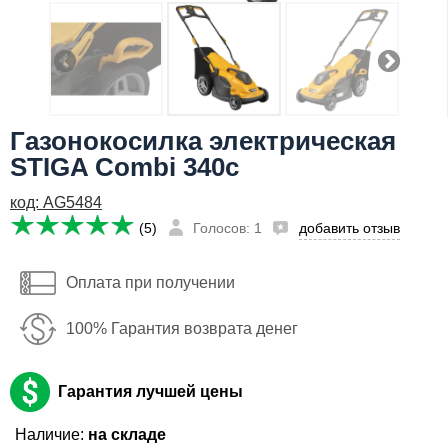
Я даю согласие на
обработку персональных данных
23,780
Заказать
руб
Имя:
Газонокосилка электрическая
Email:
STIGA Combi 340c
Телефон
:
код: AG5484
*
(5)
Голосов: 1
добавить отзыв
Я даю согласие на
обработку персональных данных
Оплата при получении
Заказать
100% Гарантия возврата денег
Гарантия лучшей цены
Наличие:
на складе