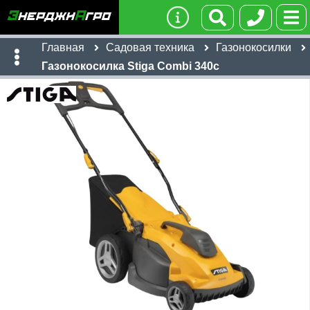
Главная
Садовая техника
Газонокосилки
Газонокосилка Stiga Combi 340c
Имя:
Телефон
:
*
Ссылка
:
*
23,780
Я даю согласие на
обработку персональных данных
руб
Имя:
Отправить
Email:
Телефон
:
*