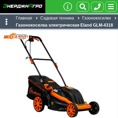
Главная
Садовая техника
Газонокосилки
Газонокосилка электрическая Eland GLM-4318
Имя:
Телефон
:
*
Ссылка
:
*
17,794
Я даю согласие на
обработку персональных данных
руб
Имя:
Отправить
Email:
Телефон
:
*