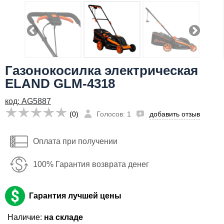
Я даю согласие на
обработку персональных данных
17,794
Заказать
руб
Имя:
Газонокосилка электрическая
Email:
ELAND GLM-4318
Телефон
:
код: AG5887
*
(0)
Голосов: 1
добавить отзыв
Я даю согласие на
обработку персональных данных
Оплата при получении
Заказать
100% Гарантия возврата денег
Гарантия лучшей цены
Наличие:
на складе