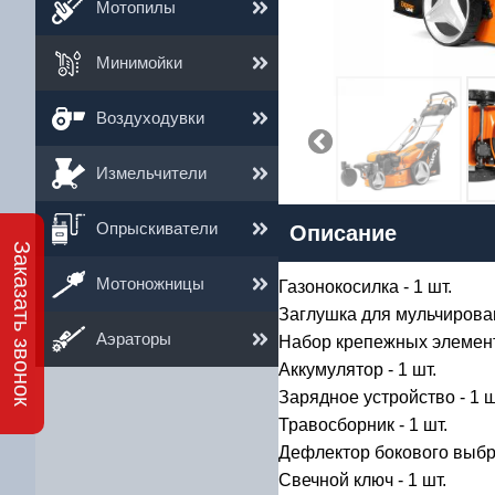
Мотопилы
Минимойки
Воздуходувки
Измельчители
6
Опрыскиватели
Описание
Им
Заказать звонок
Ema
Мотоножницы
Газонокосилка - 1 шт.
Заглушка для мульчирован
Те
Аэраторы
Набор крепежных элементо
Аккумулятор - 1 шт.
Зарядное устройство - 1 ш
Травосборник - 1 шт.
Дефлектор бокового выбро
Свечной ключ - 1 шт.