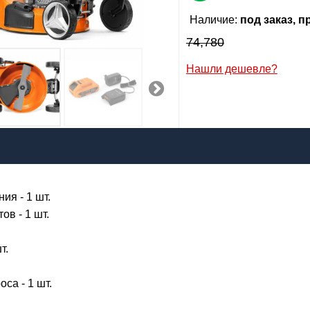
персональных данных
Наличие:
под заказ, 
74,780
Сообщить о поступлении
Нашли дешевле?
5,026
р
я:
il:
ия - 1 шт.
лефон
:
*
в - 1 шт.
Я даю согласие на
обработку персональных данных
т.
Сообщить о поступлении
са - 1 шт.