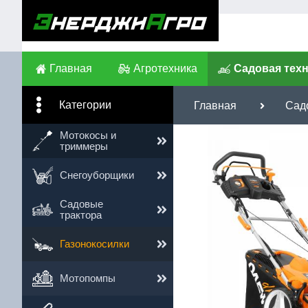
Главная
Агротехника
Садовая тех
Категории
Главная
Сад
Им
Мотокосы и
триммеры
Те
Снегоуборщики
Сс
Садовые
трактора
Газонокосилки
Мотопомпы