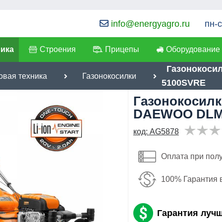
info@energyagro.ru
пн-с
ника
Строения
Прицепы
Оборудование
Газонокоси
овая техника
Газонокосилки
5100SVRE
я:
Газонокосилк
лефон
:
*
DAEWOO DLM
ылка
:
*
65,026
код: AG5878
руб
Я даю согласие на
обработку персональных данных
Имя:
Оплата при пол
Email:
Отправить
100% Гарантия 
Телефон
:
*
Гарантия луч
Я даю согласие на
обработку