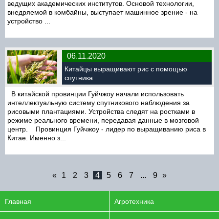
ведущих академических институтов. Основой технологии,
внедряемой в комбайны, выступает машинное зрение - на
устройство ...
06.11.2020
Китайцы выращивают рис с помощью
спутника
В китайской провинции Гуйчжоу начали использовать
интеллектуальную систему спутникового наблюдения за
рисовыми плантациями. Устройства следят на ростками в
режиме реального времени, передавая данные в мозговой
центр. Провинция Гуйчжоу - лидер по выращиванию риса в
Китае. Именно з...
«
1
2
3
4
5
6
7
...
9
»
Главная
Агротехника